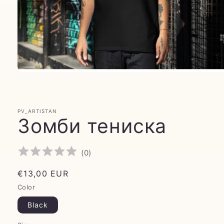
PV_ARTISTAN
Зомби тениска
(
0
)
Обичайна
€13,00 EUR
цена
Color
Black