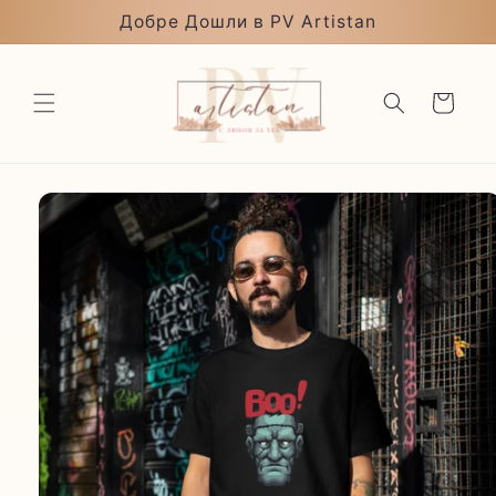
Преминаване
Добре Дошли в PV Artistan
към
съдържанието
Количка
Прескочи към
информацията
за продукта