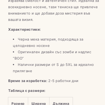
изразява смелост и автентичен стил. Идеална за
всекидневно носене, тази тениска ще привлече
вниманието и ще добави доза мистерия във
вашата визия.
Характеристики:
Черна мека материя, подходяща за
целодневно носене
Оригинален дизайн със зомби и надпис
“ВОО”
Налични размери от S до 5XL за идеално
прилягане
Време за изработка:
2-5 работни дни
Таблица с размери:
Размер
Ширина
Дължина