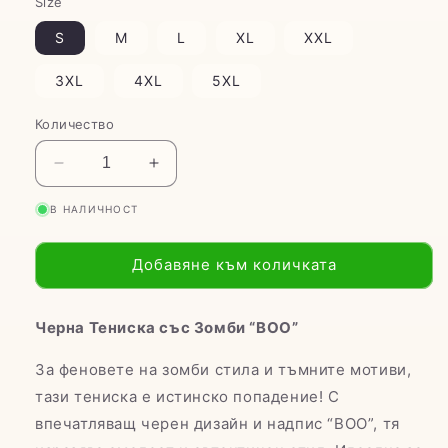
Size
S
M
L
XL
XXL
3XL
4XL
5XL
Количество
Намаляване
Увеличаване
на
на
В НАЛИЧНОСТ
количеството
количеството
за
за
Зомби
Зомби
Добавяне към количката
тениска
тениска
Черна Тениска със Зомби “ВОО”
За феновете на зомби стила и тъмните мотиви,
тази тениска е истинско попадение! С
впечатляващ черен дизайн и надпис “ВОО”, тя