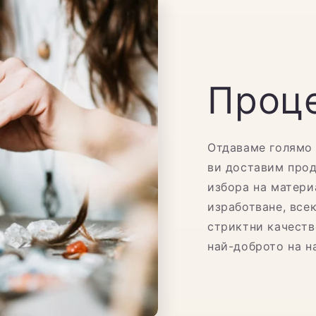
Проце
Отдаваме голямо 
ви доставим прод
избора на матери
изработване, все
стриктни качеств
най-доброто на н