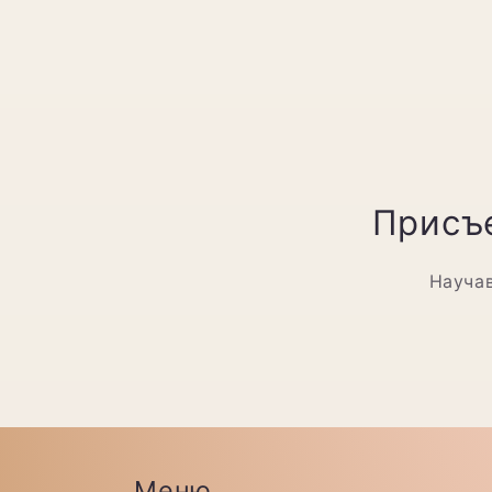
Присъе
Научав
Меню