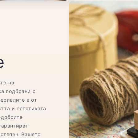
е
ето на
са подбрани с
териалите е от
тта и естетиката
-добрите
гарантират
 степен. Вашето