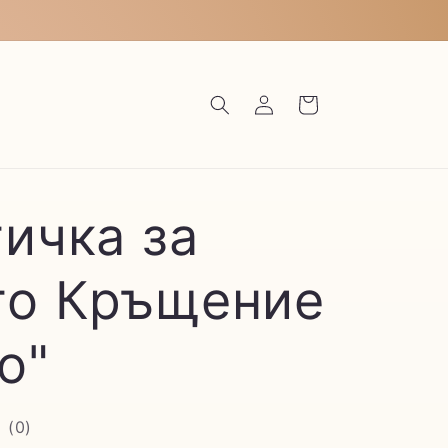
Влизане
Количка
ичка за
то Кръщение
о"
(
0
)