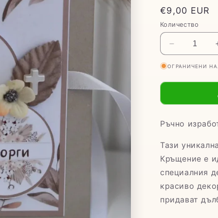
Обичайна
€9,00 EUR
цена
Количество
Намаляван
на
ОГРАНИЧЕНИ Н
количество
за
Картичка
за
Свето
Кръщение
Ръчно израбо
&quot;Бохо
Тази уникалн
Кръщение е и
специалния д
красиво деко
придават дъл