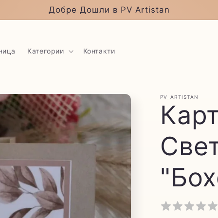
Добре Дошли в PV Artistan
ница
Категории
Контакти
PV_ARTISTAN
Карт
Све
"Бох