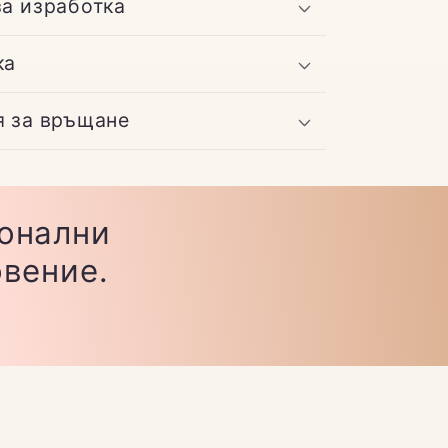
за изработка
ка
я за връщане
ионални
овение.