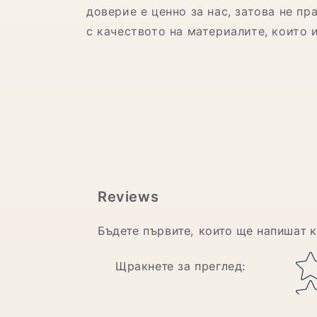
доверие е ценно за нас, затова не п
с качеството на материалите, които 
Reviews
Бъдете първите, които ще напишат 
Star rating
Щракнете за преглед
: