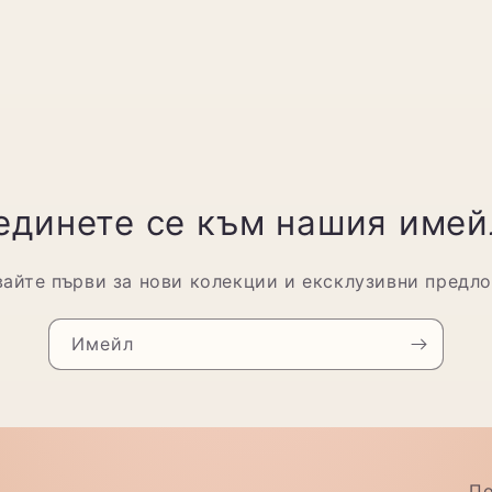
динете се към нашия имей
айте първи за нови колекции и ексклузивни предл
Имейл
По