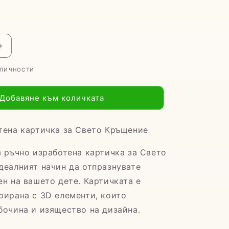
е
Увеличаване
на
АЛИЧНОСТИ
то
количеството
за
Картичка
Добавяне към количката
за
Свето
Кръщение
тена картичка за Свето Кръщение
&quot;
&quot;Бохо&quot;
а ръчно изработена картичка за Свето
деалният начин да отпразнувате
ен на вашето дете. Картичката е
рирана с 3D елементи, които
бочина и изящество на дизайна.