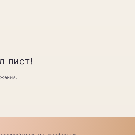
л лист!
ожения.
следвайте ни във Facebook и