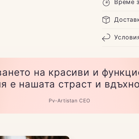
Време 
Достав
Услови
ането на красиви и функц
я е нашата страст и вдъхн
Pv-Artistan CEO