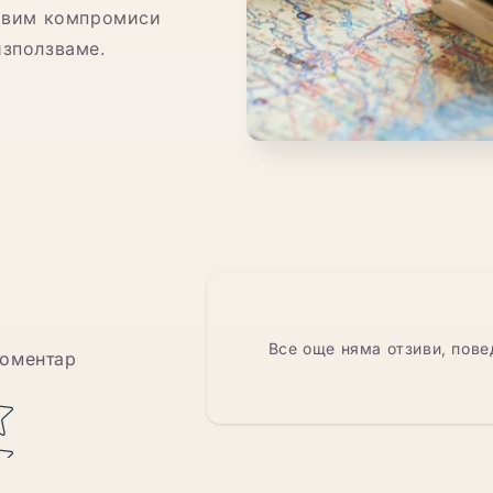
равим компромиси
използваме.
Все още няма отзиви, пове
коментар