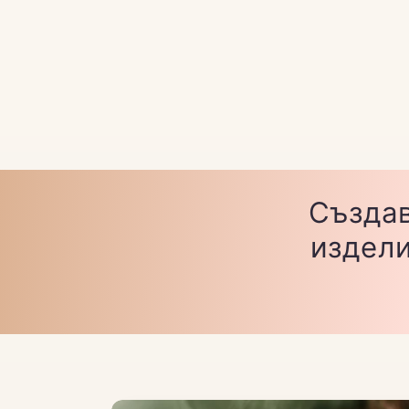
Създав
издели