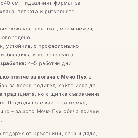
х40 см – идеалният формат за
хляба, питката и ритуалните
исококачествен плат, мек и нежен,
новородено.
к, устойчив, с професионално
 избледнява и не се напуква.
изработка:
4–5 работни дни.
ко платче за погача с Мечо Пух
е
ор за всеки родител, който иска да
на традицията, но с щипка съвременна
ил. Подходящо е както за момче,
миче – защото Мечо Пух обича всички
.
 подарък от кръстници, баба и дядо,