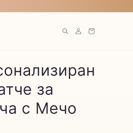
Влизане
Количка
сонализиран
атче за
ча с Мечо