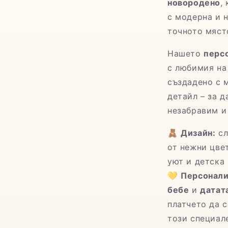
новородено
,
с модерна и 
точното мяст
Нашето
перс
с любимия на
създадено с 
детайл – за д
незабравим и
🧸
Дизайн:
сл
от нежни цве
уют и детска 
💛
Персонали
бебе
и
датата
платчето да с
този специале