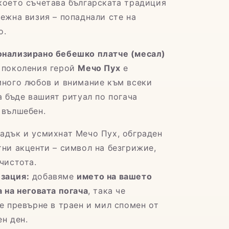
 което съчетава българската традиция
нежна визия – попаднали сте на
о.
онализирано бебешко платче (месал)
 поколения герой
Мечо Пух
е
много любов и внимание към всеки
а бъде вашият ритуал по погача
 вълшебен.
адък и усмихнат Мечо Пух, обграден
тни акценти – символ на безгрижие,
чистота.
зация:
добавяме
името на вашето
 на неговата погача
, така че
е превърне в траен и мил спомен от
н ден.