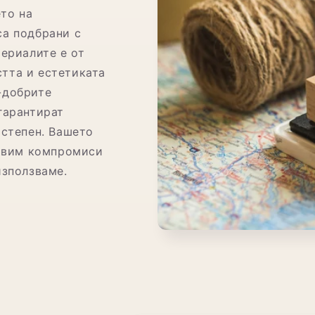
ето на
са подбрани с
териалите е от
тта и естетиката
-добрите
гарантират
 степен. Вашето
равим компромиси
използваме.