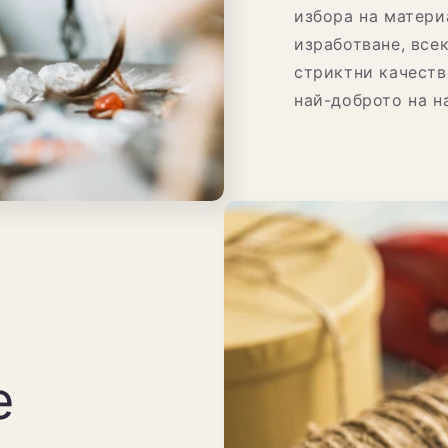
избора на матери
изработване, все
стриктни качеств
най-доброто на н
е