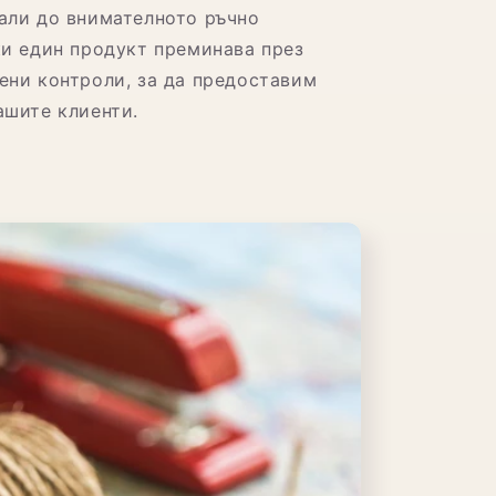
али до внимателното ръчно
ки един продукт преминава през
ени контроли, за да предоставим
ашите клиенти.