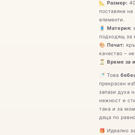
📐
Размер:
40
поставяне на 
елементи.
🧵
Материя:
в
подходящ за 
🎨
Печат:
яръ
качество – не
⏳
Време за 
🍼 Това
бебеш
прекрасен изб
запази духа 
нежност и ст
така и за мо
деца по равно
🎁 Идеално за