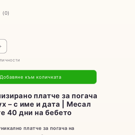
(
0
)
е
Увеличаване
на
АЛИЧНОСТИ
то
количеството
за
зирано
Персонализирано
Добавяне към количката
платче
за
погача
изирано платче за погача
с
х – с име и дата | Месал
Мечо
те 40 дни на бебето
Пух
уникално платче за погача на