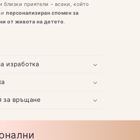
и близки приятели – всеки, който
ри
персонализиран спомен за
ни от живота на детето
.
за изработка
ка
я за връщане
ионални