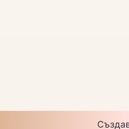
Създав