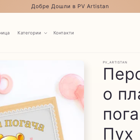
Добре Дошли в PV Artistan
ница
Категории
Контакти
PV_ARTISTAN
Пер
о пл
пога
Пух