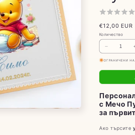
Обичайна
€12,00 EUR
цена
Количество
Намаляван
на
ОГРАНИЧЕНИ Н
количество
за
Персонали
платче
за
погача
Персонал
с
с Мечо Пу
Мечо
за първи
Пух
Ако търсите