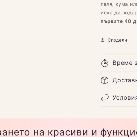
леля, кума ил
иска да пода
първите 40 д
Сподели
Време 
Достав
Услови
ането на красиви и функц