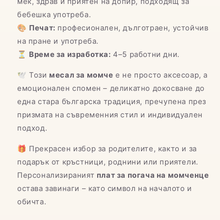
мек, здрав и приятен на допир, подходящ за
бебешка употреба.
🎨
Печат:
професионален, дълготраен, устойчив
на пране и употреба.
⏳
Време за изработка:
4–5 работни дни.
🕊️ Този
месал за момче
е не просто аксесоар, а
емоционален спомен – деликатно докосване до
една стара българска традиция, пречупена през
призмата на съвременния стил и индивидуален
подход.
🎁 Прекрасен избор за родителите, както и за
подарък от кръстници, роднини или приятели.
Персонализираният
плат за погача на момченце
остава завинаги – като символ на началото и
обичта.