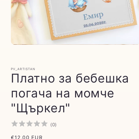
PV_ARTISTAN
Платно за бебешка
погача на момче
"Щъркел"
(
0
)
Обичайна
€12,00 EUR