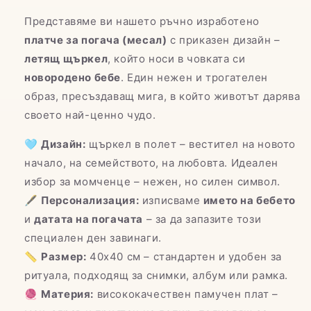
Представяме ви нашето ръчно изработено
платче за погача (месал)
с приказен дизайн –
летящ щъркел
, който носи в човката си
новородено бебе
. Един нежен и трогателен
образ, пресъздаващ мига, в който животът дарява
своето най-ценно чудо.
🩵
Дизайн:
щъркел в полет – вестител на новото
начало, на семейството, на любовта. Идеален
избор за момченце – нежен, но силен символ.
🖋️
Персонализация:
изписваме
името на бебето
и
датата на погачата
– за да запазите този
специален ден завинаги.
📏
Размер:
40x40 см – стандартен и удобен за
ритуала, подходящ за снимки, албум или рамка.
🧶
Материя:
висококачествен памучен плат –