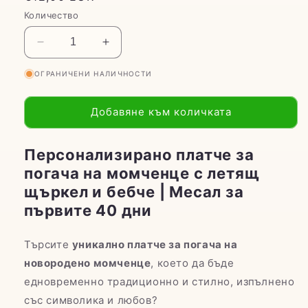
цена
Количество
Намаляване
Увеличаване
на
на
ОГРАНИЧЕНИ НАЛИЧНОСТИ
количеството
количеството
за
за
Платно
Платно
Добавяне към количката
за
за
бебешка
бебешка
погача
погача
Персонализирано платче за
на
на
погача на момченце с летящ
момче
момче
щъркел и бебче | Месал за
&quot;Щъркел&quot;
&quot;Щъркел&quot;
първите 40 дни
Търсите
уникално платче за погача на
новородено момченце
, което да бъде
едновременно традиционно и стилно, изпълнено
със символика и любов?