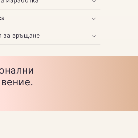
за изработка
ка
я за връщане
ионални
овение.