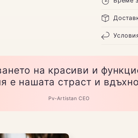
Време 
Достав
Услови
ането на красиви и функц
я е нашата страст и вдъхн
Pv-Artistan CEO