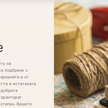
е
ето на
са подбрани с
териалите е от
тта и естетиката
-добрите
гарантират
 степен. Вашето