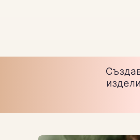
Създав
издели