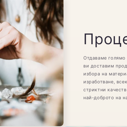
Проце
Отдаваме голямо 
ви доставим прод
избора на матери
изработване, все
стриктни качеств
най-доброто на н