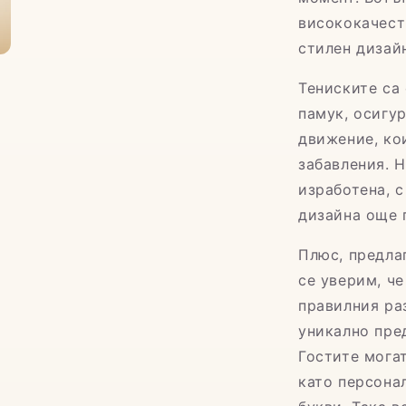
висококачест
стилен дизай
Тениските са
памук, осигу
движение, ко
забавления. 
изработена, с
дизайна още 
Плюс, предла
се уверим, ч
правилния ра
уникално пре
Гостите мога
като персона