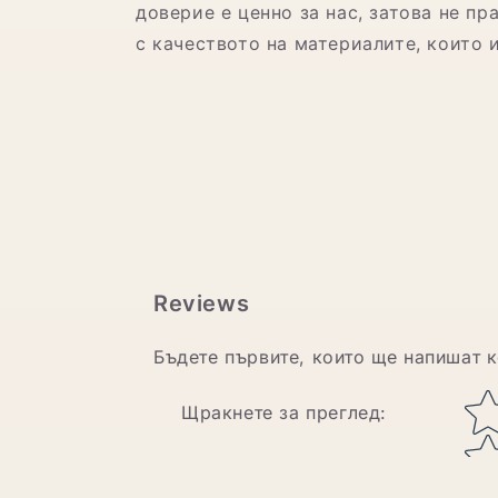
доверие е ценно за нас, затова не п
с качеството на материалите, които 
Reviews
Бъдете първите, които ще напишат 
Star rating
Щракнете за преглед
: