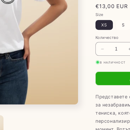
Обичайна
€13,00 EUR
цена
Size
XS
S
Количество
Намаляван
на
В НАЛИЧНОСТ
количество
за
Тениска
за
моминско
парти
Представете 
&quot;Пръс
за незабрави
тениска, коят
персонализир
момент. Вотъ