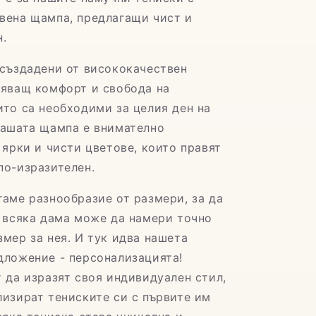
вена щампа, предлагащи чист и
н.
 създадени от висококачествен
ряващ комфорт и свобода на
ито са необходими за целия ден на
Нашата щампа е внимателно
 ярки и чисти цветове, които правят
по-изразителен.
гаме разнообразие от размери, за да
е всяка дама може да намери точно
змер за нея. И тук идва нашета
дложение - персонализацията!
т да изразят своя индивидуален стил,
лизират тениските си с първите им