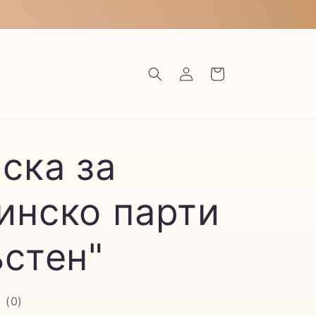
Влизане
Количка
ска за
инско парти
стен"
(
0
)