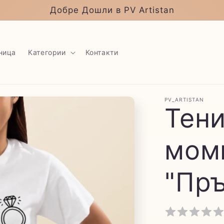
Добре Дошли в PV Artistan
ница
Категории
Контакти
PV_ARTISTAN
Тени
мом
"Пръ