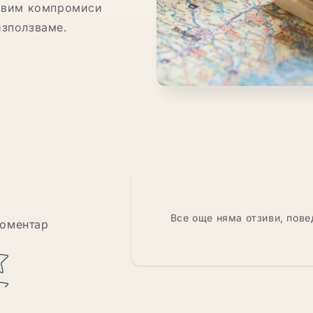
равим компромиси
използваме.
Все още няма отзиви, пове
коментар