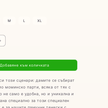
M
L
XL
е
Увеличаване
на
то
количеството
за
Тениска
Добавяне към количката
за
моминско
парти
си този сценари: дамите се събират
тен&quot;
&quot;Пръстен&quot;
мо моминско парти, всяка от тях с
о не само е удобна, но и уникална и
ана специално за този специален
т е за нашите памучни тениски с