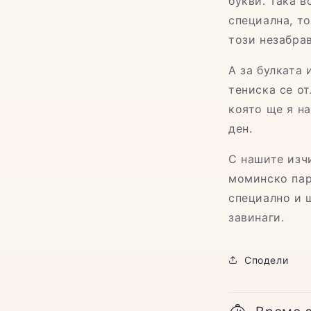
букви. Така в
специална, то
този незабра
А за булката
тениска се от
която ще я н
ден.
С нашите изч
моминско пар
специално и 
завинаги.
Сподели