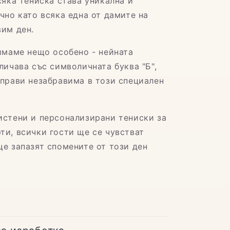
сяка тениска става уникална и
чно като всяка една от дамите на
вим ден.
 имаме нещо особено - нейната
личава със символичната буква "Б",
аправи незабравима в този специален
истени и персонализирани тениски за
ти, всички гости ще се чувстват
ще запазят спомените от този ден